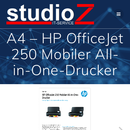
Zum
Inhalt
springen
A4 – HP OfficeJet
250 Mobiler All-
in-One-Drucker