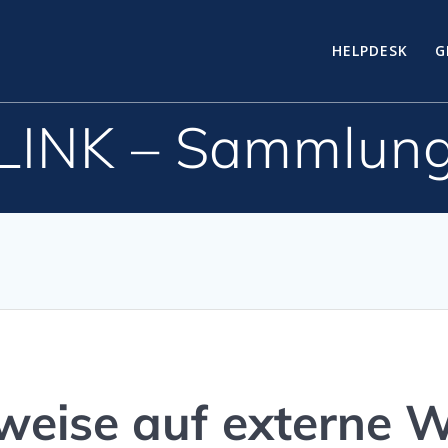
HELPDESK
G
LINK – Sammlun
rweise auf externe 