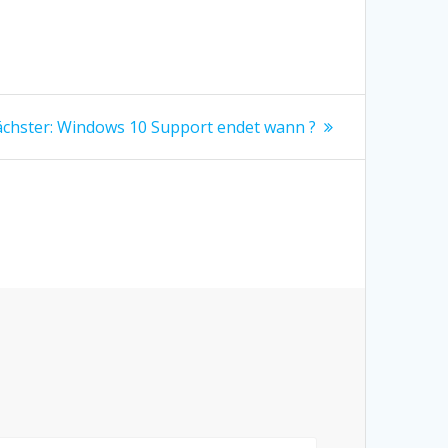
Nächster
chster:
Windows 10 Support endet wann ?
Beitrag: